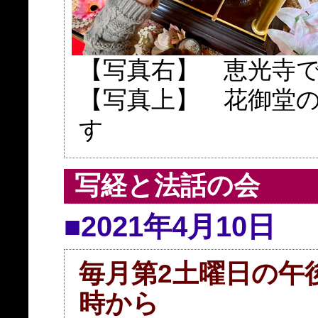
【写真右】 恵光寺
【写真上】 花御堂
す
写経と法話の会
■2021年4月10日
毎月第2土曜日の午
時から