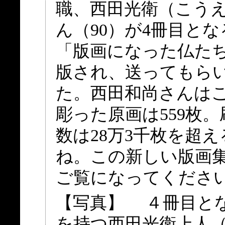
職、西田光衛（こう
ん（90）が4冊目と
「版画になった仏た
版され、送ってもら
た。西田和尚さんは
彫った原画は559枚
数は28万3千枚を超
ね。この新しい版画
ご覧になってくださ
【写真】 ４冊目と
を持つ西田光衛上人