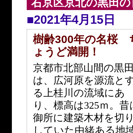
右京区京北の黒田の
■2021年4月15日
樹齢300年の名桜 
ょうど満開！
京都市北部山間の黒
は、広河原を源流と
る上桂川の流域にあ
り、標高は325ｍ。昔
御所に建築木材を切
していた由緒ある地