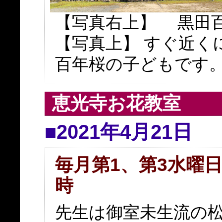
【写真右上】 黒田
【写真上】 すぐ近く
百年桜の子どもです
恵光寺お花教室
■2021年4月21日
毎月第1、第3水曜日
時
先生は御室未生流の