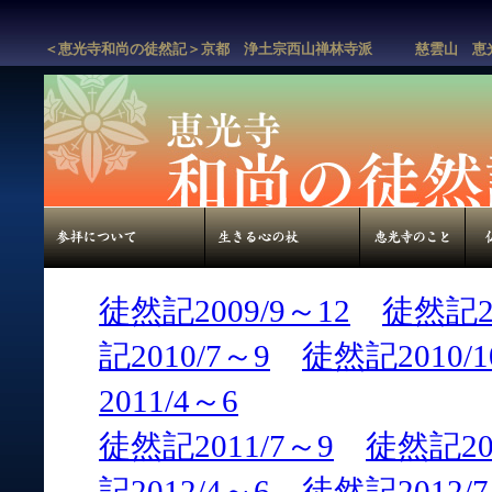
＜恵光寺和尚の徒然記＞京都 浄土宗西山禅林寺派 慈雲山 恵
徒然記2009/9～12
徒然記20
記2010/7～9
徒然記2010/1
2011/4～6
徒然記2011/7～9
徒然記201
記2012/4～6
徒然記2012/