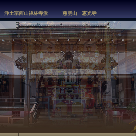
都 浄土宗西山禅林寺派 慈雲山 恵光寺