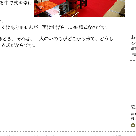
る中で式を挙げ
か。
古くはありませんが、実はすばらしい結婚式なのです。
お
るとき、それは、二人のいのちがどこから来て、どうし
石
する式だからです。
是
※
安
赤
様