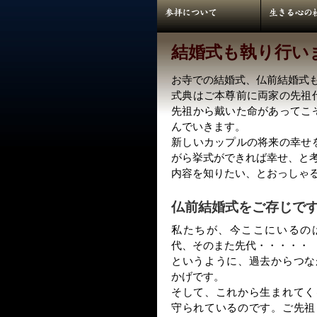
結婚式も執り行い
お寺での結婚式、仏前結婚式
式典はご本尊前に両家の先祖
先祖から戴いた命があってこ
んでいきます。
新しいカップルの将来の幸せ
がら挙式ができれば幸せ、と
内容を知りたい、とおっしゃ
仏前結婚式をご存じで
私たちが、今ここにいるの
代、そのまた先代・・・・・
というように、過去からつな
かげです。
そして、これから生まれてく
守られているのです。ご先祖