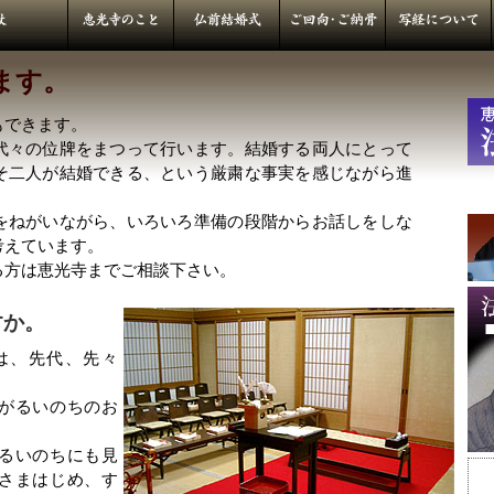
ます。
もできます。
代々の位牌をまつって行います。結婚する両人にとって
そ二人が結婚できる、という厳粛な事実を感じながら進
をねがいながら、いろいろ準備の段階からお話しをしな
考えています。
る方は恵光寺までご相談下さい。
すか。
は、先代、先々
がるいのちのお
るいのちにも見
さまはじめ、す