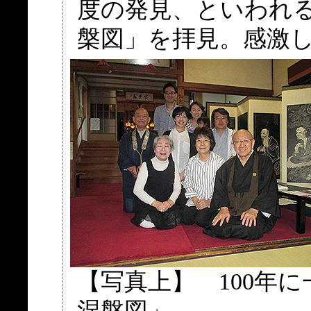
度の発見、といわれ
槃図」を拝見。感激
【写真上】 100年
涅槃図」