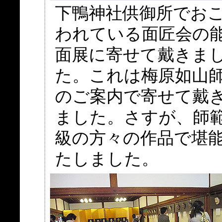
下鴨神社供御所でお
われている面匠会の
面展に寄せて戴きま
た。これは梅原如山
のご案内で寄せて戴
ました。さすが、師
級の方々の作品で堪
たしました。