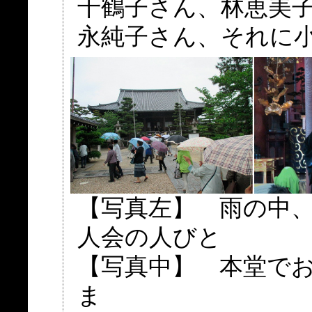
千鶴子さん、林恵美
永純子さん、それに
【写真左】 雨の中
人会の人びと
【写真中】 本堂で
ま