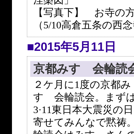
【写真下】 お寺の
（5/10高倉五条の西
■2015年5月11日
京都みすゞ会輪読
２ケ月に1度の京都み
すゞ会輪読会。まず
3·11東日本大震災の
寄せてみんなで黙祷