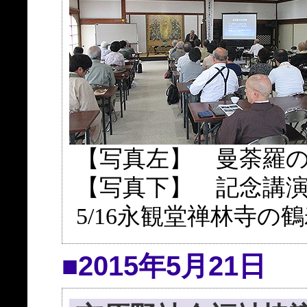
【写真左】 曼荼羅
【写真下】 記念講
5/16永観堂禅林寺の
■2015年5月21日