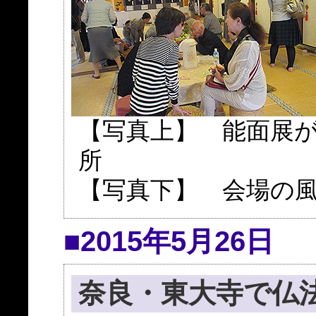
【写真上】 能面展
所
【写真下】 会場の
■2015年5月26日
奈良・東大寺で仏