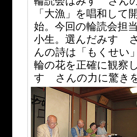
輪読会はみすゞさん
「大漁」を唱和して
始。今回の輪読会担
小生。選んだみすゞ
んの詩は「もくせい
輪の花を正確に観察
すゞさんの力に驚き