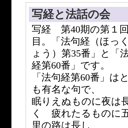
写経と法話の会
写経 第40期の第１
目。「法句経（ほっ
ょう）第35番」と「
経第60番」です。
「法句経第60番」は
も有名な句で、
眠りえぬものに夜は
く 疲れたるものに
里の路は長し