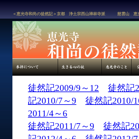
＜恵光寺和尚の徒然記＞京都 浄土宗西山禅林寺派 慈雲山 恵
徒然記2009/9～12
徒然記20
記2010/7～9
徒然記2010/1
2011/4～6
徒然記2011/7～9
徒然記201
記2012/4～6
徒然記2012/