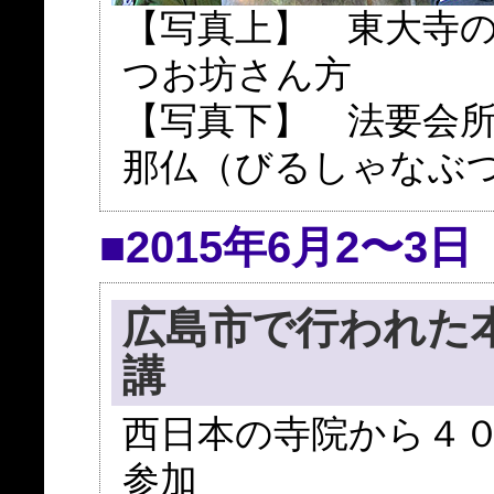
【写真上】 東大寺
つお坊さん方
【写真下】 法要会
那仏（びるしゃなぶ
■2015年6月2〜3日
広島市で行われた
講
西日本の寺院から４
参加