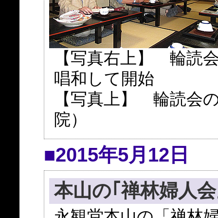
【写真右上】 輪読
唱和して開始
【写真上】 輪読会の
院）
■2015年5月12日
本山の｢禅林婦人会
永観堂本山の「禅林