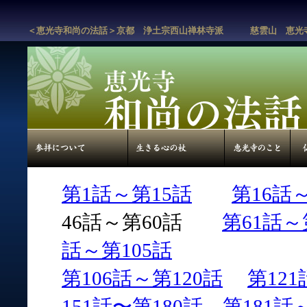
＜恵光寺和尚の法話＞京都 浄土宗西山禅林寺派 慈雲山 恵光
第1話～第15話
第16話
46話～第60話
第61話～
話～第105話
第106話～第120話
第121
151話〜第180話
第181話